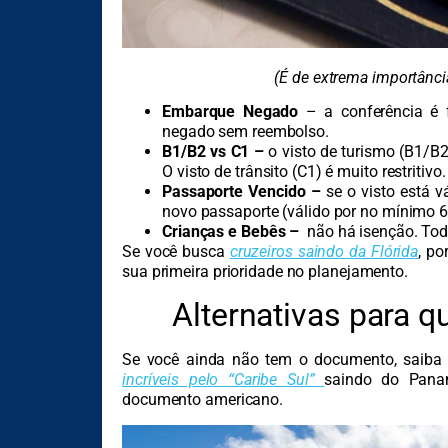
(É de extrema importânc
Embarque Negado
– a conferência é f
negado sem reembolso.
B1/B2 vs C1 –
o visto de turismo (B1/B2)
O visto de trânsito (C1) é muito restritivo.
Passaporte Vencido –
se o visto está v
novo passaporte (válido por no mínimo 
Crianças e Bebês –
não há isenção. Tod
Se você busca
cruzeiros saindo da Flórida
, po
sua primeira prioridade no planejamento.
Alternativas para q
Se você ainda não tem o documento, saiba 
incríveis pelo “Caribe Sul”
saindo do Pana
documento americano.