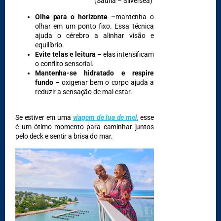
(S
auna – S
ilversea
)
Olhe para o horizonte –
mantenha o
olhar em um ponto fixo. Essa técnica
ajuda o cérebro a alinhar visão e
equilíbrio.
Evite telas e leitura –
elas intensificam
o conflito sensorial.
Mantenha-se hidratado e respire
fundo –
oxigenar bem o corpo ajuda a
reduzir a sensação de mal-estar.
Se estiver em uma
viagem de lua de mel
, esse
é um ótimo momento para caminhar juntos
pelo deck e sentir a brisa do mar.