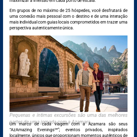
maximizar a imersão em cada porto de escala.
DESTAQUES
Em grupos de no máximo de 25 hóspedes, você desfrutará de
uma conexão mais pessoal com o destino e de uma interação
mais individual com guias locais comprometidos em trazer uma
perspectiva autenticamente única.
Pequenas e íntimas excursões são uma das melhores
partes de uma jornada com a Azamara
Um marco de cada viagem com a Azamara são seus
“AzAmazing Evenings℠”; eventos privados, inspirados
localmente, únicos que proporcionam momentos autênticos de