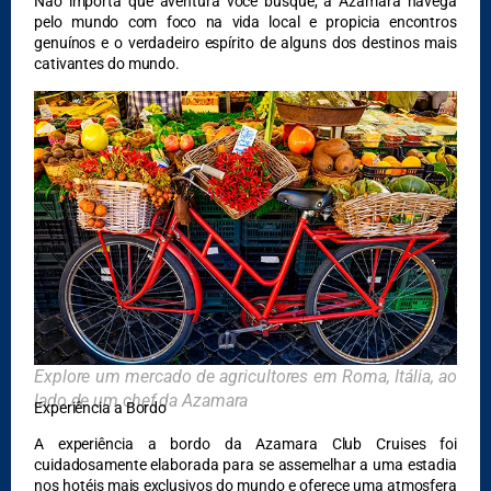
Não importa que aventura você busque, a Azamara navega
pelo mundo com foco na vida local e propicia encontros
genuínos e o verdadeiro espírito de alguns dos destinos mais
cativantes do mundo.
Explore um mercado de agricultores em Roma, Itália, ao
lado de um chef da Azamara
Experiência a Bordo
A experiência a bordo da Azamara Club Cruises foi
cuidadosamente elaborada para se assemelhar a uma estadia
nos hotéis mais exclusivos do mundo e oferece uma atmosfera