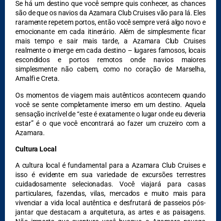
Se há um destino que você sempre quis conhecer, as chances
são de que os navios da Azamara Club Cruises vão para lá. Eles
raramente repetem portos, então você sempre verá algo novo e
emocionante em cada itinerário. Além de simplesmente ficar
mais tempo e sair mais tarde, a Azamara Club Cruises
realmente o imerge em cada destino – lugares famosos, locais
escondidos e portos remotos onde navios maiores
DESTAQUES
simplesmente não cabem, como no coração de Marselha,
Amalfi e Creta.
Os momentos de viagem mais autênticos acontecem quando
você se sente completamente imerso em um destino. Aquela
sensação incrível de “este é exatamente o lugar onde eu deveria
estar” é o que você encontrará ao fazer um cruzeiro com a
Azamara.
Cultura Local
A cultura local é fundamental para a Azamara Club Cruises e
isso é evidente em sua variedade de excursões terrestres
cuidadosamente selecionadas. Você viajará para casas
particulares, fazendas, vilas, mercados e muito mais para
vivenciar a vida local autêntica e desfrutará de passeios pós-
jantar que destacam a arquitetura, as artes e as paisagens.