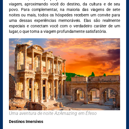
viagem, aproximando você do destino, da cultura e de seu
povo. Para complementar, na maioria das viagens de sete
noites ou mais, todos os hóspedes recebem um convite para
DESTAQUES
uma dessas experiências memoráveis. Elas são realmente
especiais e conectam você com o verdadeiro caráter de um
lugar, o que torna a viagem profundamente satisfatória.
Uma aventura de noite AzAmazing em Éfeso
Destinos Imersivos